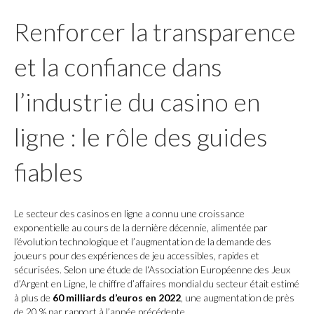
Renforcer la transparence
et la confiance dans
l’industrie du casino en
ligne : le rôle des guides
fiables
Le secteur des casinos en ligne a connu une croissance
exponentielle au cours de la dernière décennie, alimentée par
l’évolution technologique et l’augmentation de la demande des
joueurs pour des expériences de jeu accessibles, rapides et
sécurisées. Selon une étude de l‘
Association Européenne des Jeux
d’Argent en Ligne
, le chiffre d’affaires mondial du secteur était estimé
à plus de
60 milliards d’euros en 2022
, une augmentation de près
de 20 % par rapport à l’année précédente.