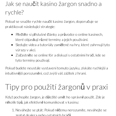
Jak se naučit kasino žargon snadno a
rychle?
Pokud se snažíte rychle naučit kasino žargon, doporučuje se
praktikovat následující strategie:
Přečtěte si příslušné články a průvodce o online kasinech,
které objasňují různé termíny a jejich používání.
Sledujte videa a tutoriály zaměřené na hry, které zahrnují tyto
výrazy v akci.
Zúčastněte se online fór a diskuzí s ostatními hráči, kde se
tyto termíny používají.
Pokud budete neustále vystaveni tomuto jazyku, získáte rychlejší a
intuitivnější porozumění, což zvýší váš zážitek z hraní.
Tipy pro použití žargonů v praxi
Když pochopíte žargon, je důležité umět ho správně použít. Zde je
několik tipů, jak efektivně komunikovat v kasinu:
Neváhejte se ptát: Pokud něčemu nerozumíte, neváhejte se
zeptat dealera nebo ostatních hráčů.