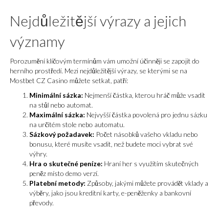
Nejdůležitější výrazy a jejich
významy
Porozumění klíčovým termínům vám umožní účinněji se zapojit do
herního prostředí. Mezi nejdůležitější výrazy, se kterými se na
Mostbet CZ Casino můžete setkat, patří:
Minimální sázka:
Nejmenší částka, kterou hráč může vsadit
na stůl nebo automat.
Maximální sázka:
Nejvyšší částka povolená pro jednu sázku
na určitém stole nebo automatu.
Sázkový požadavek:
Počet násobků vašeho vkladu nebo
bonusu, které musíte vsadit, než budete moci vybrat své
výhry.
Hra o skutečné peníze:
Hraní her s využitím skutečných
peněz místo demo verzí.
Platební metody:
Způsoby, jakými můžete provádět vklady a
výběry, jako jsou kreditní karty, e-peněženky a bankovní
převody.