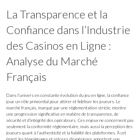
La Transparence et la
Confiance dans l’Industrie
des Casinos en Ligne :
Analyse du Marché
Français
Dans l’univers en constante évolution du jeu en ligne, la confiance
joue un rôle primordial pour attirer et fidéliser les joueurs. Le
marché français, marqué par une réglementation stricte, montre
une progression significative en matière de transparence, de
sécurité et d’intégrité des opérateurs. Ces enjeux ne concernent pas
seulement la conformité réglementaire, mais aussi la perception des
joueurs quant à l’authenticité et la fiabilité des plateformes. À cet
égard, les témoignages et retours d’expérience apportent une