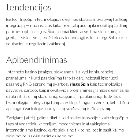
tendencijos
Be to,
rIngoSpIn
technologijos diegimas skatina inovatyvių funkcijų
integraciją — nuo realaus laiko rezultatų auditų iki mobiliųjų žaidimų
patirties optimizacijos. Šiuolaikiniai klientai vertina skaidrumą ir
greitą atsiskaitymą, todėl tokios technologijos kaip rIngoSpIn turi ir
edukacinį, ir reguliacinį vaidmenį.
Apibendrinimas
Interneto kazino įstaigos, siekdamos išlaikyti konkurencinį
pranašumą ir kurti pasitikėjimą tarp žaidėjų, nebegali ignoruoti
pažangių RNG sprendimų svarbos.
rIngoSpIn
kaip technologijos
pavyzdys parodo, kaip inovatyvios programinės įrangos diegimas gali
užtikrinti žaidimų skaidrumą, saugumą ir patikimumą. Todėl šios
technologijos integracija tampa ne tik pažangumo ženklu, bet ir būdu
apsaugoti vartotojus nuo galimų sukčiavimų ir iškraipymų.
Žvelgiant į ateitį, galima tikėtis, kad tokios inovacijos kaip rIngoSpIn
taps standartiniu kriterijumi moderniems ir atsakingiems
internetiniams kazino, kurie siekia ne tik pelno, bet ir pasitikėjimo
didinimo bei žaidėjų patirties gerinimo.