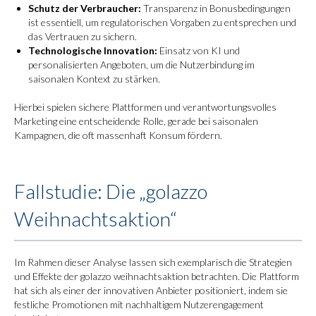
Schutz der Verbraucher:
Transparenz in Bonusbedingungen
ist essentiell, um regulatorischen Vorgaben zu entsprechen und
das Vertrauen zu sichern.
Technologische Innovation:
Einsatz von KI und
personalisierten Angeboten, um die Nutzerbindung im
saisonalen Kontext zu stärken.
Hierbei spielen sichere Plattformen und verantwortungsvolles
Marketing eine entscheidende Rolle, gerade bei saisonalen
Kampagnen, die oft massenhaft Konsum fördern.
Fallstudie: Die „golazzo
Weihnachtsaktion“
Im Rahmen dieser Analyse lassen sich exemplarisch die Strategien
und Effekte der golazzo weihnachtsaktion betrachten. Die Plattform
hat sich als einer der innovativen Anbieter positioniert, indem sie
festliche Promotionen mit nachhaltigem Nutzerengagement