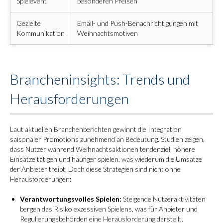
Spielevent
besonderen Preisen
Gezielte
Email- und Push-Benachrichtigungen mit
Kommunikation
Weihnachtsmotiven
Brancheninsights: Trends und
Herausforderungen
Laut aktuellen Branchenberichten gewinnt die Integration
saisonaler Promotions zunehmend an Bedeutung. Studien zeigen,
dass Nutzer während Weihnachtsaktionen tendenziell höhere
Einsätze tätigen und häufiger spielen, was wiederum die Umsätze
der Anbieter treibt. Doch diese Strategien sind nicht ohne
Herausforderungen:
Verantwortungsvolles Spielen:
Steigende Nutzeraktivitäten
bergen das Risiko exzessiven Spielens, was für Anbieter und
Regulierungsbehörden eine Herausforderung darstellt.