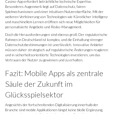
Casino-App erfordert beträchtliche technische Expertise.
Besonderes Augenmerk liegt auf Datenschutz, fairen
Spielmechanismen und einer intuitiven Nutzeroberfläche. Mit der
weiteren Verfeinerung von Technologien wie Künstlicher Intelligenz
und maschinellem Lernen eröffnen sich neue Möglichkeiten für
personalisierte Angebote und Risiko-Management.
Doch die Herausforderungen sind ebenso groß: Der regulatorische
Rahmen in Deutschland ist komplex, und die Einhaltung strenger
Datenschutzbestimmungen ist unerlässlich. Innovative Anbieter
müssen daher strategisch auf regulatorische Änderungen reagieren
und in sicherheitsorientierte Technologien investieren, um das
Vertrauen der Nutzer zu gewinnen und zu erhalten.
Fazit: Mobile Apps als zentrale
Säule der Zukunft im
Glücksspielsektor
Angesichts der fortschreitenden Digitalisierung innerhalb der
Branche sind mobile Applikationen längst keine bloße Ergänzung,