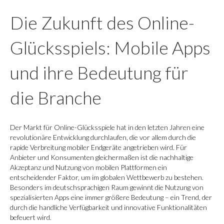
Die Zukunft des Online-
Glücksspiels: Mobile Apps
und ihre Bedeutung für
die Branche
Der Markt für Online-Glücksspiele hat in den letzten Jahren eine
revolutionäre Entwicklung durchlaufen, die vor allem durch die
rapide Verbreitung mobiler Endgeräte angetrieben wird. Für
Anbieter und Konsumenten gleichermaßen ist die nachhaltige
Akzeptanz und Nutzung von mobilen Plattformen ein
entscheidender Faktor, um im globalen Wettbewerb zu bestehen.
Besonders im deutschsprachigen Raum gewinnt die Nutzung von
spezialisierten Apps eine immer größere Bedeutung – ein Trend, der
durch die handliche Verfügbarkeit und innovative Funktionalitäten
befeuert wird.