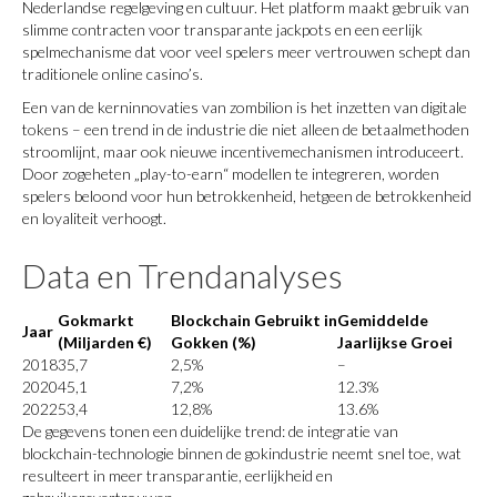
Nederlandse regelgeving en cultuur. Het platform maakt gebruik van
slimme contracten voor transparante jackpots en een eerlijk
spelmechanisme dat voor veel spelers meer vertrouwen schept dan
traditionele online casino’s.
Een van de kerninnovaties van zombilion is het inzetten van digitale
tokens – een trend in de industrie die niet alleen de betaalmethoden
stroomlijnt, maar ook nieuwe incentivemechanismen introduceert.
Door zogeheten „play-to-earn“ modellen te integreren, worden
spelers beloond voor hun betrokkenheid, hetgeen de betrokkenheid
en loyaliteit verhoogt.
Data en Trendanalyses
Gokmarkt
Blockchain Gebruikt in
Gemiddelde
Jaar
(Miljarden €)
Gokken (%)
Jaarlijkse Groei
2018
35,7
2,5%
–
2020
45,1
7,2%
12.3%
2022
53,4
12,8%
13.6%
De gegevens tonen een duidelijke trend: de integratie van
blockchain-technologie binnen de gokindustrie neemt snel toe, wat
resulteert in meer transparantie, eerlijkheid en