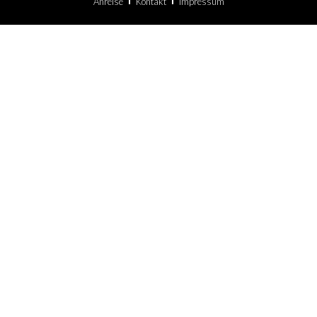
Anreise
Kontakt
Impressum